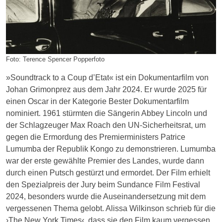
Foto: Terence Spencer Popperfoto
»Soundtrack to a Coup d’Etat« ist ein Dokumentarfilm von
Johan Grimonprez aus dem Jahr 2024. Er wurde 2025 für
einen Oscar in der Kategorie Bester Dokumentarfilm
nominiert. 1961 stürmten die Sängerin Abbey Lincoln und
der Schlagzeuger Max Roach den UN-Sicherheitsrat, um
gegen die Ermordung des Premierministers Patrice
Lumumba der Republik Kongo zu demonstrieren. Lumumba
war der erste gewählte Premier des Landes, wurde dann
durch einen Putsch gestürzt und ermordet. Der Film erhielt
den Spezialpreis der Jury beim Sundance Film Festival
2024, besonders wurde die Auseinandersetzung mit dem
vergessenen Thema gelobt. Alissa Wilkinson schrieb für die
›The New York Times‹, dass sie den Film kaum vergessen