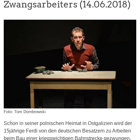
Zwangsarbeiters (14.06.2018)
Foto: Tom Dombrowski
Schon in seiner polnischen Heimat in Ostgalizien wird der
15jährige Ferdi von den deutschen Besatzern zu Arbeiten
beim Bau einer kriegswichtigen Bahnstrecke gezwungen.