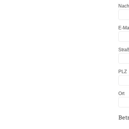
Nac
E-Ma
Stra
PLZ
Ort
Bet