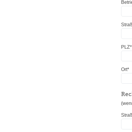
Betri
Stra
PLZ
*
Ort
*
Rec
(wen
Stra