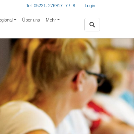
Tel: 05221. 276917 -7 / -8
Login
egional
Über uns
Mehr