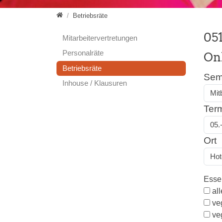
Seminare
Betriebsräte
05
Mitarbeitervertretungen
Personalräte
On
Betriebsräte
Sem
Inhouse / Klausuren
Ter
Ort
Ess
al
ve
ve