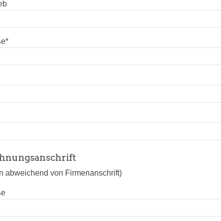
eb
ße
*
hnungsanschrift
n abweichend von Firmenanschrift)
ße