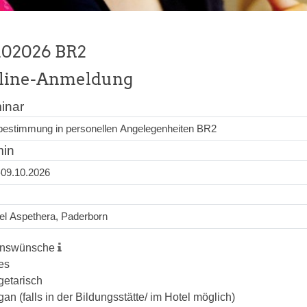
102026 BR2
line-Anmeldung
inar
min
enswünsche
les
getarisch
gan (falls in der Bildungsstätte/ im Hotel möglich)