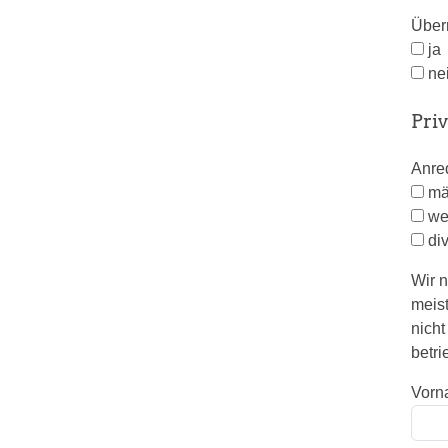
Über
ja
ne
Pri
Anr
mä
we
di
Wir n
meist
nicht
betri
Vorn