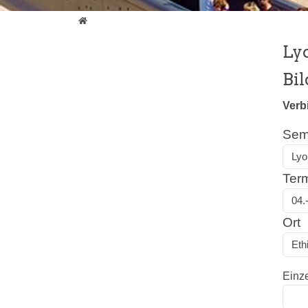
Bildung unterwegs
Ly
Bi
Verb
Sem
Ter
Ort
Einz