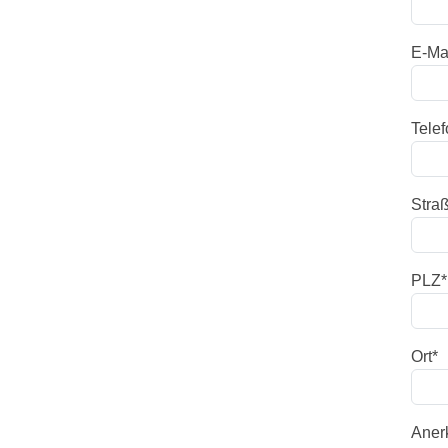
E-Ma
Telef
Stra
PLZ
*
Ort
*
Aner