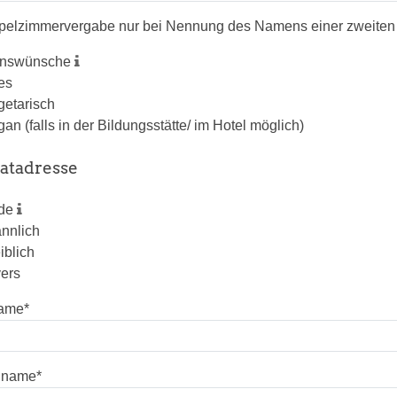
pelzimmervergabe nur bei Nennung des Namens einer zweiten
enswünsche
les
getarisch
gan (falls in der Bildungsstätte/ im Hotel möglich)
vatadresse
ede
nnlich
iblich
vers
ame
*
hname
*