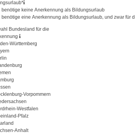
ungsurlaub
*
h benötige keine Anerkennung als Bildungsurlaub
h benötige eine Anerkennung als Bildungsurlaub, und zwar für
ahl Bundesland für die
kennung
den-Württemberg
yern
rlin
andenburg
emen
mburg
ssen
cklenburg-Vorpommern
edersachsen
rdrhein-Westfalen
einland-Pfalz
arland
chsen-Anhalt