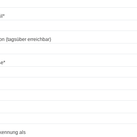
il
*
on (tagsüber erreichbar)
ße
*
kennung als