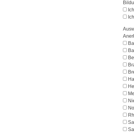
Bild
Ic
Ic
Ausw
Aner
Ba
Ba
Be
Br
Br
Ha
He
Me
Ni
No
Rh
Sa
Sa