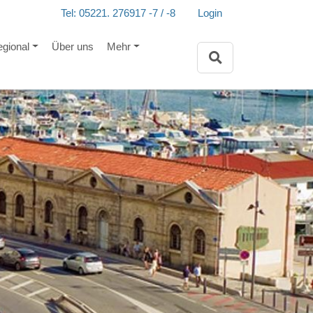
Tel: 05221. 276917 -7 / -8
Login
egional
Über uns
Mehr