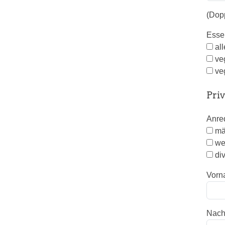
(Dop
Ess
al
ve
ve
Pri
Anr
mä
we
di
Vorn
Nac